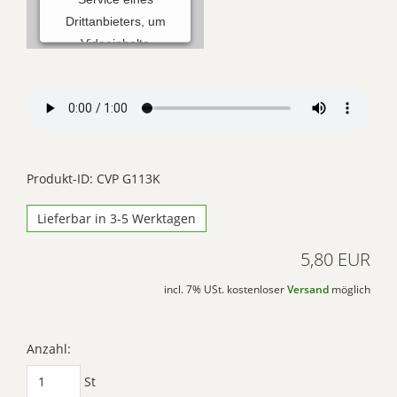
Drittanbieters, um
Videoinhalte
einzubetten. Dieser
Service kann Daten zu
Ihren Aktivitäten
sammeln. Bitte lesen
Sie die Details durch
und stimmen Sie der
Produkt-ID: CVP G113K
Nutzung des Service
Lieferbar in 3-5 Werktagen
zu, um dieses Video
anzusehen.
5,80 EUR
Mehr
incl. 7% USt. kostenloser
Versand
möglich
Informationen
Akzeptieren
Anzahl:
Powered by
St
Usercentrics Consent