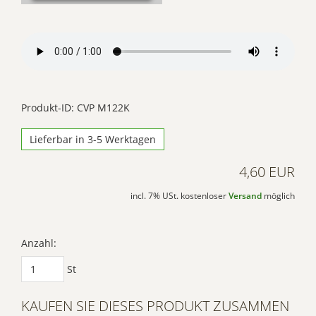
einzubetten. Dieser
Service kann Daten zu
Ihren Aktivitäten
sammeln. Bitte lesen
Sie die Details durch
und stimmen Sie der
Produkt-ID: CVP M122K
Nutzung des Service
Lieferbar in 3-5 Werktagen
zu, um dieses Video
anzusehen.
4,60 EUR
Mehr
incl. 7% USt. kostenloser
Versand
möglich
Informationen
Akzeptieren
Anzahl:
Powered by
St
Usercentrics Consent
Management Platform
KAUFEN SIE DIESES PRODUKT ZUSAMMEN